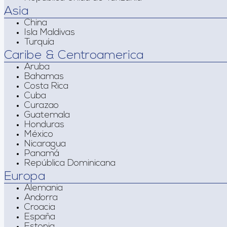
Asia
China
Isla Maldivas
Turquía
Caribe & Centroamerica
Aruba
Bahamas
Costa Rica
Cuba
Curazao
Guatemala
Honduras
México
Nicaragua
Panamá
República Dominicana
Europa
Alemania
Andorra
Croacia
España
Estonia