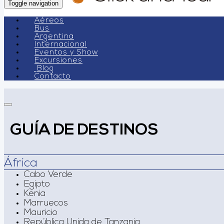
Toggle navigation
Aéreos
Bus
Argentina
Internacional
Eventos y Show
Excursiones
Blog
Contacto
GUÍA DE DESTINOS
África
Cabo Verde
Egipto
Kenia
Marruecos
Mauricio
República Unida de Tanzania