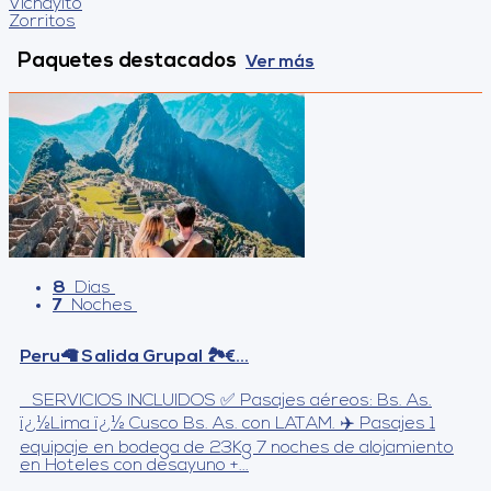
Vichayito
Zorritos
Paquetes destacados
Ver más
8
Dias
7
Noches
Peru🦙 Salida Grupal 🏞️€...
SERVICIOS INCLUIDOS ✅ Pasajes aéreos: Bs. As.
ï¿½Lima ï¿½ Cusco Bs. As. con LATAM. ✈️ Pasajes 1
equipaje en bodega de 23Kg 7 noches de alojamiento
en Hoteles con desayuno +...