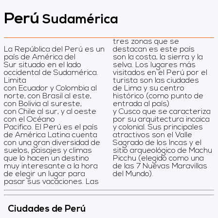
Perú
Sudamérica
tres zonas que se
La República del Perú es un
destacan es este país
país de América del
son la costa, la sierra y la
Sur situado en el lado
selva. Los lugares más
occidental de Sudamérica.
visitados en el Perú por el
Limita
turista son las ciudades
con Ecuador y Colombia al
de Lima y su centro
norte, con Brasil al este,
histórico (como punto de
con Bolivia al sureste,
entrada al país)
con Chile al sur, y al oeste
y Cusco que se caracteriza
con el Océano
por su arquitectura incaica
Pacifico. El Perú es el país
y colonial. Sus principales
de América Latina cuenta
atractivos son el Valle
con una gran diversidad de
Sagrado de los Incas y el
suelos, paisajes y climas
sitio arqueológico de Machu
que lo hacen un destino
Picchu (elegido como una
muy interesante a la hora
de las 7 Nuevas Maravillas
de elegir un lugar para
del Mundo).
pasar sus vacaciones. Las
Ciudades de Perú