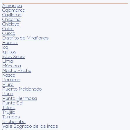
Arequipa
Cajamarca
Caylloma
Chicama
Chiclayo
Colca
Cusco
Distrito de Miraflores
Huaraz
Ica
Iquitos
Islas Suasi
Lima
Máncora
Machu Picchu
Nazca
Paracas
Piura
Puerto Maldonado
Puno
Punta Hermosa
Punta Sal
Talara
Trujillo
Tumbes
Urubamba
Valle Sagrado de los Incas