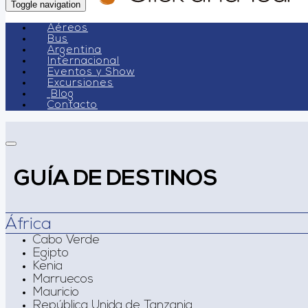
Toggle navigation
Aéreos
Bus
Argentina
Internacional
Eventos y Show
Excursiones
Blog
Contacto
GUÍA DE DESTINOS
África
Cabo Verde
Egipto
Kenia
Marruecos
Mauricio
República Unida de Tanzania