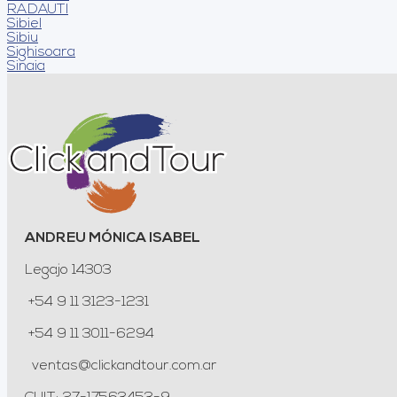
RADAUTI
Sibiel
Sibiu
Sighisoara
Sinaia
ANDREU MÓNICA ISABEL
Legajo 14303
+54 9 11 3123-1231
+54 9 11 3011-6294
ventas@clickandtour.com.ar