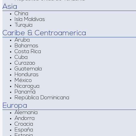
Asia
China
Isla Maldivas
Turquía
Caribe & Centroamerica
Aruba
Bahamas
Costa Rica
Cuba
Curazao
Guatemala
Honduras
México
Nicaragua
Panamá
República Dominicana
Europa
Alemania
Andorra
Croacia
España
Estonia