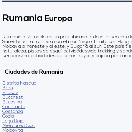
Rumania
Europa
Rumania o Rumanía​ es un país ubicado en la intersección d
Maramures, Bucarest: cafés, villas y recuerdos comunistas,
Sureste, en la frontera con el mar Negro. Limita con Hungrí
huellas del vampiro, Senderismo de cuento en los Cárpato
Moldavia al noreste y al este, y Bulgaria al sur. Este país t
naturaleza, pistas de esquí, actvidadeswde trekking y sende
senderismo. actividades de canos, kayac y bajada por cañon
Ciudades de Rumania
Bistrita Nasaud
Bran
Brasov
Bucarest
Bucovina
Constanta
Costanza
Cozia
Lago Rojo
Miercurea Ciuc
Moldovita