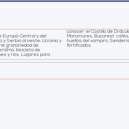
conocer: el Castillo de Drácul
e Europa Central y del
 Cluj-Napoca: tras las
a y Serbia al oeste, Ucrania y
s,Pueblos sajones e iglesias
iene granariedad de
fortificadas
rismo, bicicleta de
es y rios. Lugares para