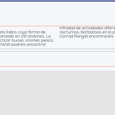
infinidad de actividades dif
no Índico, cuya forma de
rena. Por ejemplo, en el
ganizado en 26 atolones. La
Conrad Rangali encontraréis 
cticar buceo, snorkel, pesca,
el hotel podréis encontrar