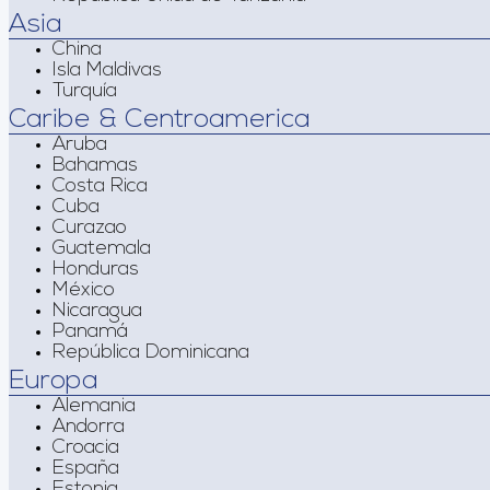
Asia
China
Isla Maldivas
Turquía
Caribe & Centroamerica
Aruba
Bahamas
Costa Rica
Cuba
Curazao
Guatemala
Honduras
México
Nicaragua
Panamá
República Dominicana
Europa
Alemania
Andorra
Croacia
España
Estonia