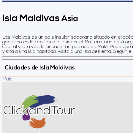
Isla Maldivas
Asia
Las Maldivas es un país insular soberano situado en el océa
nocturnos, barbacoas en la playa o cenas privadas en la a
gobierno es la república presidencial. Su territorio está or
capital y, a la vez, la ciudad más poblada es Malé. Podes pra
visita a una isla habitada, visita a una isla desierta. Según 
Ciudades de Isla Maldivas
Male