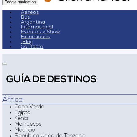
Toggle navigation
Aéreos
Bus
Argentina
Internacional
Eventos y Show
Excursiones
Blog
Contacto
GUÍA DE DESTINOS
África
Cabo Verde
Egipto
Kenia
Marruecos
Mauricio
República Unida de Tanzania