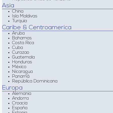
Asia
China
Isla Maldivas
Turquía
Caribe & Centroamerica
Aruba
Bahamas
Costa Rica
Cuba
Curazao
Guatemala
Honduras
México
Nicaragua
Panamá
República Dominicana
Europa
Alemania
Andorra
Croacia
España
Estonia