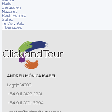
Haifa
Jerusalen
Nazaret
Rosh Hanikra
Safed
Tel Aviv Yafo
Tiberiades
ANDREU MÓNICA ISABEL
Legajo 14303
+54 9 11 3123-1231
+54 9 11 3011-6294