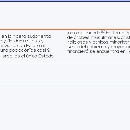
12
judío del mundo.
​ Es tambié
en la ribera sudoriental
de árabes musulmanes, crist
a y Jordania al este,
religiosos y étnicos minoritar
de Gaza, con Egipto al
sede del gobierno y mayor ciu
 una población de casi 9
financiero se encuentra en Tel
, Israel es el único Estado