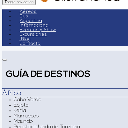
Toggle navigation
Aéreos
Bus
Argentina
Internacional
Eventos y Show
Excursiones
Blog
Contacto
GUÍA DE DESTINOS
África
Cabo Verde
Egipto
Kenia
Marruecos
Mauricio
República Unida de Tanzania