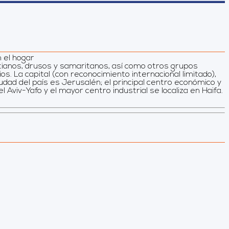
n el hogar
ianos, drusos y samaritanos, así como otros grupos
ios. La capital (con reconocimiento internacional limitado),
dad del país es Jerusalén; el principal centro económico y
 Aviv-Yafo y el mayor centro industrial se localiza en Haifa.