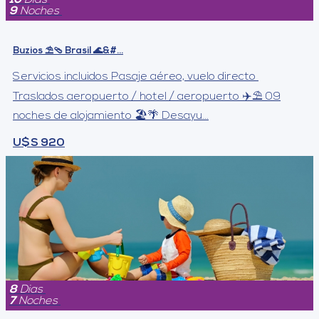
9
Noches
Buzios ⛱️🩴 Brasil 🌊&#...
Servicios incluidos Pasaje aéreo, vuelo directo
Traslados aeropuerto / hotel / aeropuerto ✈️⛱️ 09
noches de alojamiento 🏖️🌴 Desayu...
U$S 920
8
Dias
7
Noches