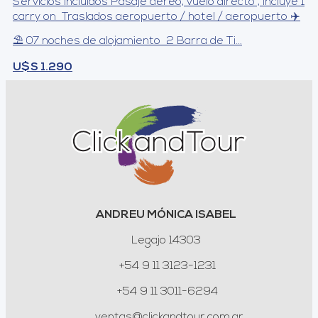
Servicios incluidos Pasaje aéreo, vuelo directo , incluye 1
carry on Traslados aeropuerto / hotel / aeropuerto ✈️
⛱️ 07 noches de alojamiento 2 Barra de Ti...
U$S 1.290
ANDREU MÓNICA ISABEL
Legajo 14303
+54 9 11 3123-1231
+54 9 11 3011-6294
ventas@clickandtour.com.ar