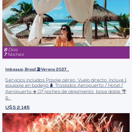
8
Dias
7
Noches
Imbassai, Brasil 🏖️Verano 2027...
Servicios incluidos Pasaje aéreo Vuelo directo incluye 1
equipaje en bodega.🧳 Traslados Aeropuerto / Hotel /
Aeropuerto ✈️ 07 noches de alojamiento base doble 🌴
&...
U$S 2.145