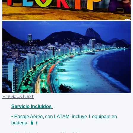
Previous
Next
Servicio Incluidos
• Pasaje Aéreo, con LATAM, incluye 1 equipaje en
bodega. 🧳✈️