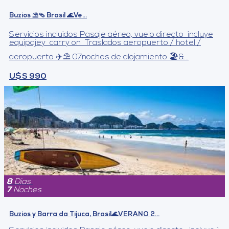
Buzios ⛱️🩴 Brasil 🌊Ve...
Servicios incluidos Pasaje aéreo, vuelo directo incluye
equipajey carry on Traslados aeropuerto / hotel /
aeropuerto ✈️⛱️ 07noches de alojamiento 🏖&...
U$S 990
8
Dias
7
Noches
Buzios y Barra da Tijuca, Brasil🌊VERANO 2...