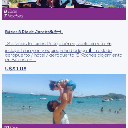
8
Dias
7
Noches
Búzios & Río de Janeiro🦜⛱️...
Servicios Incluidos Pasaje aéreo, vuelo directo ✈️,
incluye 1 carry on y equipaje en bodega 🧳 Traslado
aeropuerto / hotel / aeropuerto 5 Noches alojamiento
en Búzios en ...
U$S 1.115
10
Dias