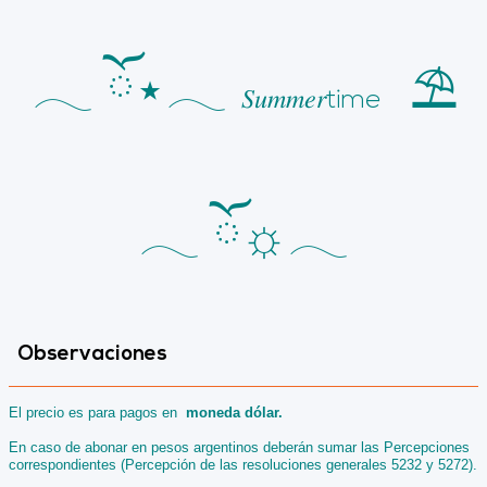
𓂃 ོ⋆𓂃
⛱
𝑆𝑢𝑚𝑚𝑒𝑟time
𓂃 ོ☼𓂃
Observaciones
El precio es para pagos en
moneda dólar.
En caso de abonar en pesos argentinos deberán sumar las Percepciones
correspondientes (Percepción de las resoluciones generales 5232 y 5272).