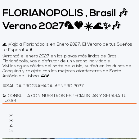
FLORIANOPOLIS , Brasil 🎶
Verano 2027🦜🧡☀️🌊✨🎶
🌊 ¡Viajá a Florianópolis en Enero 2027: El Verano de tus Sueños
te Espera! ☀️👙
¡Arrancá el enero 2027 en las playas más lindas de Brasil! ,
Florianópolis, vas a disfrutar de un verano inolvidable .
Viví las aguas cálidas del norte de la isla, surfeá en las dunas de
Joaquina y relajate con los mejores atardeceres de Santo
Antônio de Lisboa. 🌅🦀
📅SALIDA PROGRAMADA 📌ENERO 2027
💫 CONSULTA CON NUESTROS ESPECIALISTAS Y SEPARA TU
LUGAR !