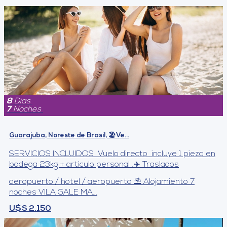
8
Dias
7
Noches
Guarajuba, Noreste de Brasil, 🏖️Ve...
SERVICIOS INCLUIDOS Vuelo directo incluye 1 pieza en
bodega 23kg + articulo personal .✈️ Traslados
aeropuerto / hotel / aeropuerto ⛱️ Alojamiento 7
noches VILA GALE MA...
U$S 2.150