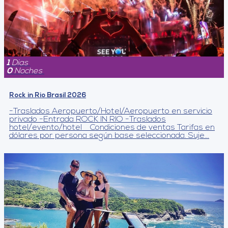
1
Dias
0
Noches
Rock in Rio Brasil 2026
-Traslados Aeropuerto/Hotel/Aeropuerto en servicio
privado -Entrada ROCK IN RIO -Traslados
hotel/evento/hotel Condiciones de ventas Tarifas en
dólares por persona según base seleccionada. Suje...