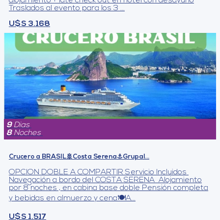
alojamiento + late check out en hotel con desayuno
Traslados al evento para los 3 ...
U$S 3.168
9
Dias
8
Noches
Crucero a BRASIL🚢Costa Serena⚓Grupal...
OPCION DOBLE A COMPARTIR Servicio Incluidos
Navegación a bordo del COSTA SERENA Alojamiento
por 8 noches , en cabina base doble Pensión completa
y bebidas en almuerzo y cena🍽A...
U$S 1.517