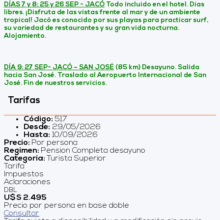
DÍAS 7 y 8: 25 y 26 SEP - JACÓ
Todo incluido en el hotel. Días
libres. ¡Disfruta de las vistas frente al mar y de un ambiente
tropical! Jacó es conocido por sus playas para practicar surf,
su variedad de restaurantes y su gran vida nocturna.
Alojamiento.
DÍA 9: 27 SEP- JACÓ – SAN JOSÉ
(85 km) Desayuno. Salida
hacia San José. Traslado al Aeropuerto Internacional de San
José. Fin de nuestros servicios.
Tarifas
Código:
517
Desde:
29/05/2026
Hasta:
10/09/2026
Precio:
Por persona
Regimen:
Pension Completa desayuno
Categoría:
Turista Superior
Tarifa
Impuestos
Aclaraciones
DBL
U$S 2.495
Precio por persona en base doble
Consultar