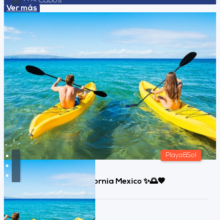
Los Cabos
Ver más
Playa&Sol
Los Cabos, Baja California Mexico ✨🌅🧡
Duración: