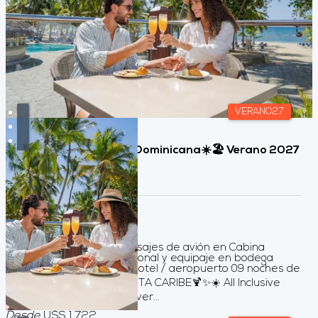
VERANO27
🏖️JUAN DOLIO, Rep. Dominicana☀️🏖️ Verano 2027
🌊
Duración:
10
Días
9
Noches
Servicios incluidos Pasajes de avión en Cabina
Turista incluye art. personal y equipaje en bodega
Traslado aeropuerto / hotel / aeropuerto 09 noches de
alojamiento CORAL COSTA CARIBE🍹✨☀️ All Inclusive
Asistencia al Viajero Univer...
Desde
U$S 1.722