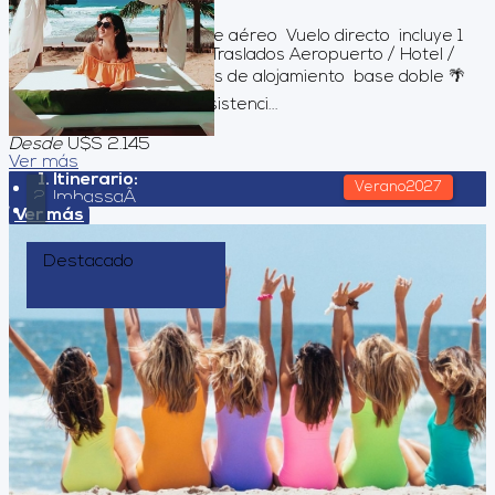
8
Días
7
Noches
Servicios incluidos Pasaje aéreo Vuelo directo incluye 1
equipaje en bodega.🧳 Traslados Aeropuerto / Hotel /
Aeropuerto ✈️ 07 noches de alojamiento base doble 🌴
☀️🏖️ 🌊 All Inclusive 5* Asistenci...
Desde
U$S 2.145
Ver más
Itinerario:
Verano2027
ImbassaÃ­
Ver más
Destacado