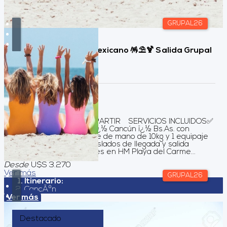
GRUPAL26
Postales del Caribe Mexicano 🪅⛱️🍹 Salida Grupal
🎊
Duración:
10
Días
9
Noches
OPCION DOBLE A COMPARTIR SERVICIOS INCLUIDOS✅
Pasajes aéreos Bs.As. ï¿½ Cancún ï¿½ Bs.As. con
Avianca. Incluye equipaje de mano de 10kg y 1 equipaje
en bodega de 23 kg Traslados de llegada y salida
Alojamiento por 4 noches en HM Playa del Carme...
Desde
U$S 3.270
Ver más
GRUPAL26
Itinerario:
CancÃºn
Ver más
Destacado