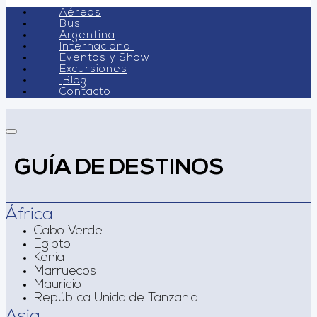
Aéreos
Bus
Argentina
Internacional
Eventos y Show
Excursiones
Blog
Contacto
GUÍA DE DESTINOS
África
Cabo Verde
Egipto
Kenia
Marruecos
Mauricio
República Unida de Tanzania
Asia