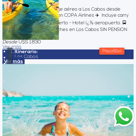
8
Días
7
Noches
Servicios incluidos Pasaje aéreo a Los Cabos desde
Buenos Aires volando con COPA Airlines ✈️ Incluye carry
on 👜 Traslados aeropuerto - Hotel ï¿½ aeropuerto. 🚍
🏨 Alojamiento por 7 noches en Los Cabos SIN PENSION
, en base dob...
Desde
U$S 1.830
Ver más
Playa&Sol
Itinerario:
Los Cabos
Ver más