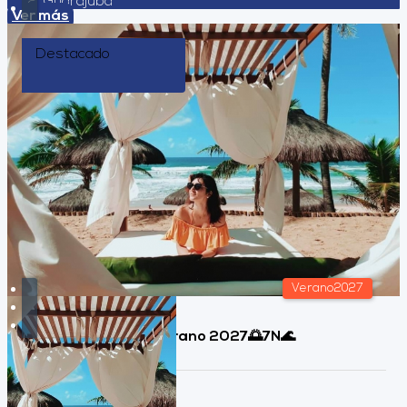
Guarajuba
Ver más
Destacado
Verano2027
Imbassai, Brasil 🏖️Verano 2027🌅7N🌊
Duración: