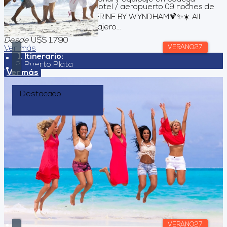
Traslado aeropuerto / hotel / aeropuerto 09 noches de
alojamiento VIVA TANGERINE BY WYNDHAM🍹✨☀️ All
Inclusive Asistencia al Viajero...
Desde
U$S 1.790
VERANO27
Ver más
Itinerario:
Puerto Plata
Ver más
Destacado
VERANO27