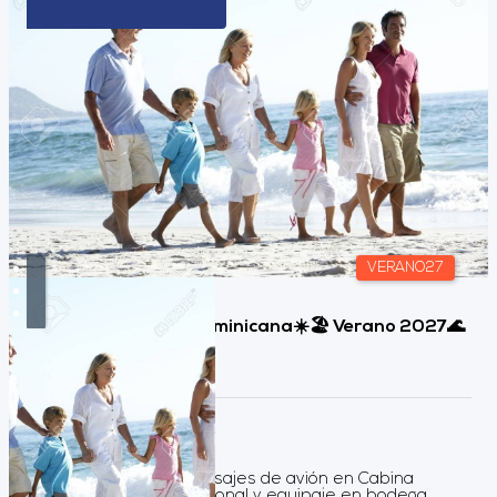
VERANO27
Puerto Plata, Rep. Dominicana☀️🏖️ Verano 2027🌊
🏖️
Duración:
10
Días
9
Noches
Servicios incluidos Pasajes de avión en Cabina
Turista incluye art. personal y equipaje en bodega