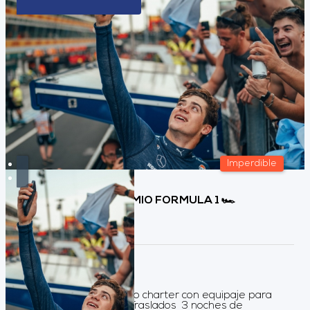
Imperdible
BRASIL 🏆 GRAN PREMIO FORMULA 1 🏎️
INTERLAGOS -🏎️💫
Duración:
4
Días
3
Noches
Servicios Incluidos Vuelo charter con equipaje para
despachar y de mano Traslados 3 noches de