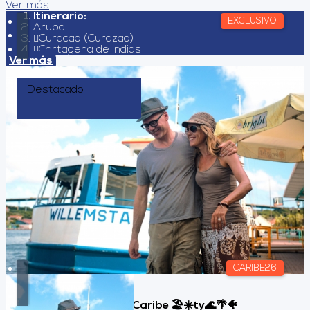
Ver más
Itinerario:
EXCLUSIVO
Aruba
Curacao (Curazao)
Cartagena de Indias
Ver más
Destacado
CARIBE26
Curazao All Inclusive, Caribe 🏖️☀️ty🌊🌴🐠