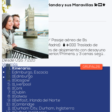
Inglaterra, Escocia e Irlanda y sus Maravillas 💫🎞️⚜️
💂🏻‍♀️, Salida Grupal
Duración:
15
Días
13
Noches
SERVICIOS INCLUIDOS✅ Pasaje aéreo de Bs
As/Londres/Bs As (vía Madrid). 🧳✈️💂🏻‍♀️ Traslado de
llegada y salida. 13 noches de alojamiento con desayuno
en Categoría Turista Superior/Primera, y 3 cenas segú...
Desde
U$S 7.220
Ver más
GRUPAL26
Itinerario:
Edimburgo, Escocia
Edinburgo
Glasgow
Liverpool
Cork
Dublin
Galway
Belfast, Irlanda del Norte
Cambridge
Durham City, Durham, Inglaterra