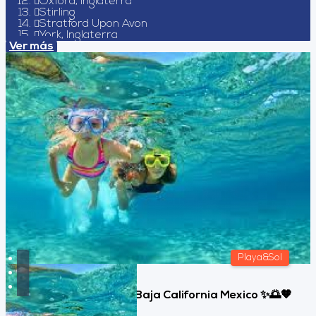
Oxford, Inglaterra
Stirling
Stratford Upon Avon
York, Inglaterra
Ver más
Playa&Sol
Los Cabos Aventura, Baja California Mexico ✨🌅🧡