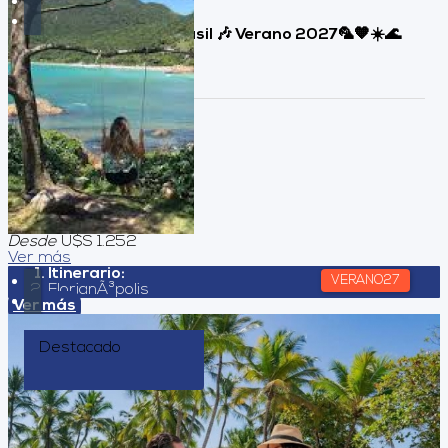
FLORIANOPOLIS , Brasil 🎶 Verano 2027🦜🧡☀️🌊
✨🎶
Duración:
8
Días
7
Noches
Desde
U$S 1.252
Ver más
Itinerario:
VERANO27
FlorianÃ³polis
Ver más
Destacado