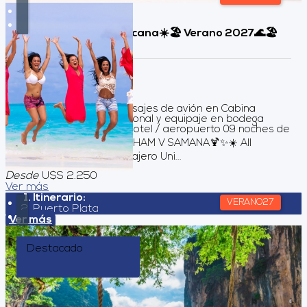
Samana, Rep. Dominicana☀️🏖️ Verano 2027🌊🏖️
Duración:
10
Días
9
Noches
Servicios incluidos Pasajes de avión en Cabina
Turista incluye art. personal y equipaje en bodega
Traslado aeropuerto / hotel / aeropuerto 09 noches de
alojamiento VIVA WYNDHAM V SAMANA🍹✨☀️ All
Inclusive Asistencia al Viajero Uni...
Desde
U$S 2.250
Ver más
Itinerario:
VERANO27
Puerto Plata
Ver más
Destacado