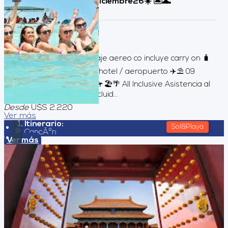
Cancun, Mexico🏖️ 🦩 diciembre26☀️ 🏝️🌊
Duración:
10
Días
9
Noches
Servicios incluidos Pasaje aereo co incluye carry on 🧳
Traslados aeropuerto / hotel / aeropuerto ✈️⛱️ 09
noches de alojamiento 🦩🏖️🌴 All Inclusive Asistencia al
viajero Servicios NO incluid...
Desde
U$S 2.220
Ver más
Itinerario:
Sol&Playa
CancÃºn
Ver más