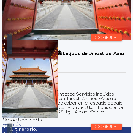
ODC GRUPAL
China y Hong Kong, ⛩️🏯 Legado de Dinastías, Asia
🍜🎎🏮🍚
Duración:
24
Días
21
Noches
Doble a compartir garantizada Servicios Incluidos -
Aéreos internacionales con Turkish Airlines -Articulo
personal hasta 3 kg (debe caber en el espacio debajo
del asiento delantero) + Carry on de 8 kg + Equipaje de
bodega a despachar de 23 kg - Alojamiento co...
Desde
U$S 7.995
Ver más
ODC GRUPAL
Itinerario: