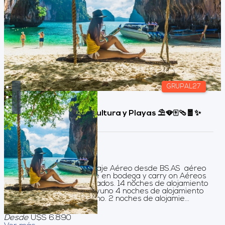
GRUPAL27
Tailandia, Sabores, Cultura y Playas ⛱️🪭🀄🩴🧧✨
Duración:
16
Días
14
Noches
Servicios incluidos Pasaje Aéreo desde BS.AS aéreo
de Turkish , con equipaje en bodega y carry on Aéreos
internos. Todos los traslados. 14 noches de alojamiento
en Hoteles 4* con desayuno 4 noches de alojamiento
en Bangkok con desayuno. 2 noches de alojamie...
Desde
U$S 6.890