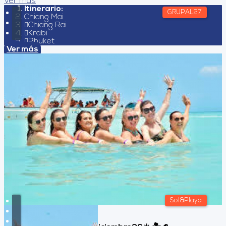
Ver más
Itinerario:
GRUPAL27
Chiang Mai
Chiang Rai
Krabi
Phuket
Ver más
Sol&Playa