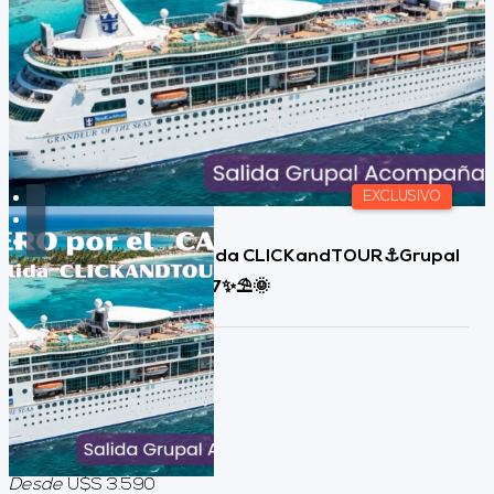
EXCLUSIVO
Crucero CARIBE🚢Salida CLICKandTOUR⚓Grupal
Acompañada 📆Feb27✨⛱️🌞
Duración:
10
Días
9
Noches
Desde
U$S 3.590