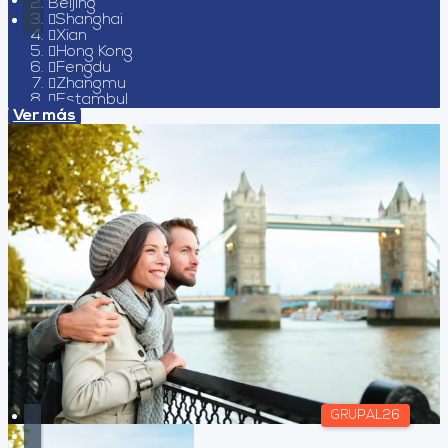
Beijing
Shanghai
Xian
Hong Kong
Fengdu
Zhangmu
Estambul
Ver más
GRUPAL26