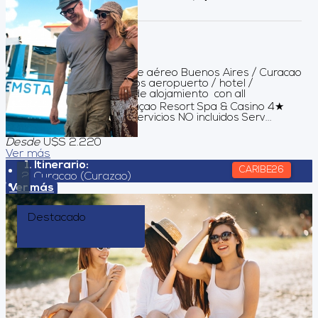
Duración:
8
Días
7
Noches
Servicios incluidos Pasaje aéreo Buenos Aires / Curacao
/ Buenos Aires Traslados aeropuerto / hotel /
aeropuerto 07 noches de alojamiento con all
inclusive Sunscape Curaçao Resort Spa & Casino 4★
Asistencia al viajero Servicios NO incluidos Serv...
Desde
U$S 2.220
Ver más
Itinerario:
CARIBE26
Curacao (Curazao)
Ver más
Destacado