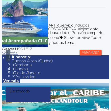
Duración:
9
Días
8
Noches
OPCION DOBLE A COMPARTIR Servicio Incluidos
Navegación a bordo del COSTA SERENA Alojamiento
por 8 noches , en cabina base doble Pensión completa
y bebidas en almuerzo y cena🍽️ Shows en vivo: Teatro
estilo Broadway, música y fiestas tema...
Desde
U$S 1.517
VERANO27
Ver más
Itinerario:
Buenos Aires (Ciudad)
Camboriu
Ilhabela
Rio de Janeiro
Montevideo
Ver más
Destacado