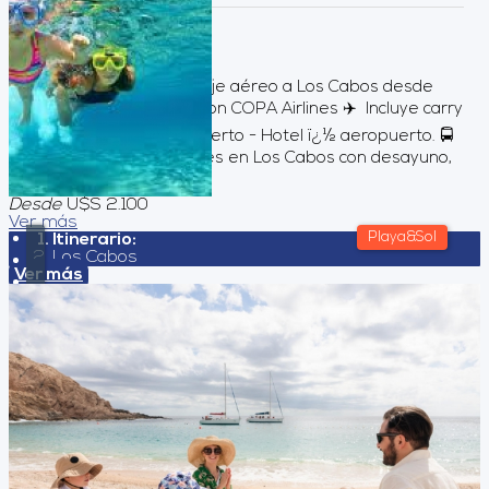
Duración:
8
Días
7
Noches
Servicios incluidos Pasaje aéreo a Los Cabos desde
Buenos Aires volando con COPA Airlines ✈️ Incluye carry
on 👜 Traslados aeropuerto - Hotel ï¿½ aeropuerto. 🚍
Alojamiento por 7 noches en Los Cabos con desayuno,
en base doble.ㇽ...
Desde
U$S 2.100
Ver más
Playa&Sol
Itinerario:
Los Cabos
Ver más