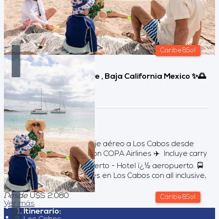
Caribe&Sol
Los Cabos, All Inclusive , Baja California Mexico ✨🌅
🧡
Duración:
8
Días
7
Noches
Servicios incluidos Pasaje aéreo a Los Cabos desde
Buenos Aires volando con COPA Airlines ✈️ Incluye carry
on 👜 Traslados aeropuerto - Hotel ï¿½ aeropuerto. 🚍
Alojamiento por 7 noches en Los Cabos con all inclusive,
en base doble.&#...
Desde
U$S 2.080
Caribe&Sol
Ver más
Itinerario: