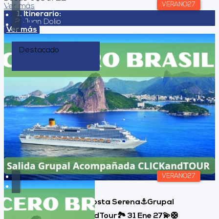
VERANO27
Ver más
Itinerario:
Juan Dolio
Ver más
Destacado
VERANO27
Crucero a BRASIL🚢Costa Serena⚓Grupal
Acompañada ClickandTour🏞️ 31 Ene 27💫🛟