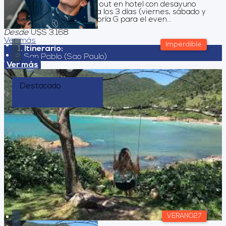
alojamiento + late check out en hotel con desayuno
Traslados al evento para los 3 días (viernes, sábado y
domingo) Entrada categoría G para el even...
Desde
U$S 3.168
Ver más
Imperdible
Itinerario:
San Pablo (Sao Paulo)
Ver más
Destacado
VERANO27