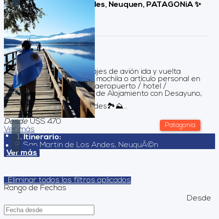
San Martin de los Andes, Neuquen, PATAGONiA ✨
🌳🏞️⛰️💫
Duración:
4
Días
3
Noches
Servicios incluidos Pasajes de avión ida y vuelta
Equipaje permitido: Una mochila o artículo personal en
cabina (10 kg) Traslados aeropuerto / hotel /
aeropuerto, 03 Noches de Alojamiento con Desayuno,
en San Martin de los Andes🏞️⛰️...
Desde
U$S 470
Patagonia
Ver más
Itinerario:
San Martin de Los Andes, NeuquÃ©n
Ver más
Eliminar todos los filtros aplicados
Rango de Fechas
Desde