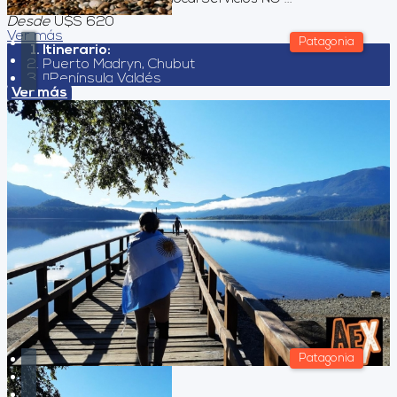
Desde
U$S 620
Ver más
Patagonia
Itinerario:
Puerto Madryn, Chubut
Península Valdés
Ver más
Patagonia