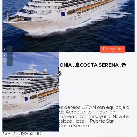
Patagonia
CRUCERO a la PATAGONIA , 🚢COSTA SERENA .🏞️
SALIDA GRUPAL💫⚓🛟
Duración:
15
Días
14
Noches
Servicio Incluidos Pasajes aéreos LATAM con equipaje a
Santiago de Chile Traslado Aeropuerto - Hotel en
Santiago 01 noche dealojamiento con desayuno Novotel
Santiago Providencia Traslado Hotel - Puerto San
Antonio (Chile) Crucero Costa Serena ...
Desde
U$S 4.510