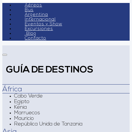
Aéreos
Bus
Argentina
Internacional
Eventos y Show
Excursiones
Blog
Contacto
GUÍA DE DESTINOS
África
Cabo Verde
Egipto
Kenia
Marruecos
Mauricio
República Unida de Tanzania
Asia