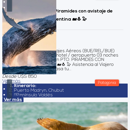
Puerto Madryn , Pto. Piramides con avistaje de
Ballenas, Chubut, Argentina 🐋🐧 🦭
Duración:
4
Días
3
Noches
Servicios Incluidos Pasajes Aéreos (BUE/REL/BUE)
Traslados aeropuerto / hotel / aeropuerto 03 noches
de alojamiento Excursión PTO. PIRÁMIDES CON
AVISTAJE DE BALLENAS 🐋🐧 🦭 Asistencia al Viajero
Servicios No Incluidos Tasa tu...
Desde
U$S 850
Ver más
Patagonia
Itinerario:
Puerto Madryn, Chubut
Península Valdés
Ver más