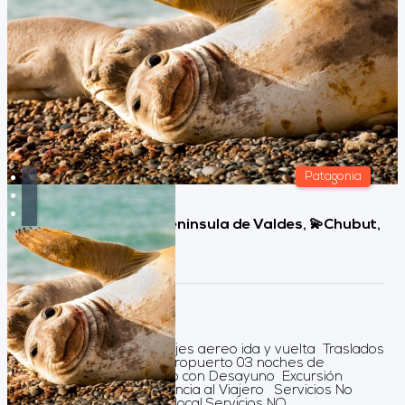
Patagonia
Puerto Madryn con Peninsula de Valdes, 💫Chubut,
Argentina 🐋🐧🌊
Duración:
4
Días
3
Noches
Servicios Incluidos Pasajes aereo ida y vuelta Traslados
aeropuerto / hotel / aeropuerto 03 noches de
alojamiento Alojamiento con Desayuno Excursión
Península Valdés Asistencia al Viajero Servicios No
Incluidos Tasa turística local Servicios NO ...