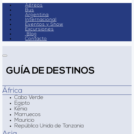
Aéreos
Bus
Argentina
Internacional
Eventos y Show
Excursiones
Blog
Contacto
GUÍA DE DESTINOS
África
Cabo Verde
Egipto
Kenia
Marruecos
Mauricio
República Unida de Tanzania
Asia