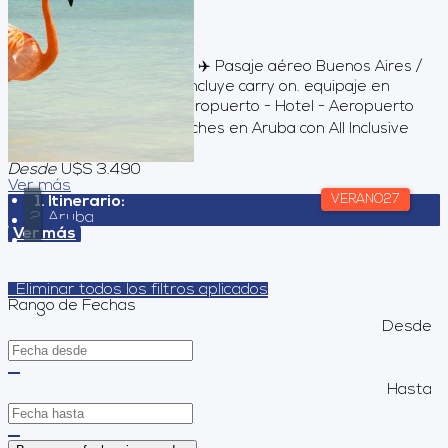
Duración:
9
Días
8
Noches
Servicios incluidos ✈️ Pasaje aéreo Buenos Aires /
Aruba / Buenos Aires Incluye carry on. equipaje en
bodega 🚍 Traslados Aeropuerto - Hotel - Aeropuerto
🏨 Alojamiento por 8 noches en Aruba con All Inclusive
4* , en base...
Desde
U$S 3.490
Ver más
VERANO27
Itinerario:
Aruba
Ver más
Eliminar todos los filtros aplicados
Rango de Fechas
Desde
Hasta