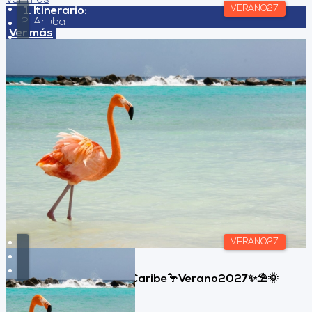
VERANO27
Itinerario:
Aruba
Ver más
VERANO27
Aruba, All Inclusive🦩Caribe🦩Verano2027✨⛱️🌞