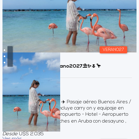
VERANO27
🦩Aruba, Caribe🦩Verano2027⛱️✨🌷🦩
Duración:
9
Días
8
Noches
Servicios incluidos ✈️ Pasaje aéreo Buenos Aires /
Aruba / Buenos Aires Incluye carry on y equipaje en
bodega 🚍 Traslados Aeropuerto - Hotel - Aeropuerto
🏨 Alojamiento por 8 noches en Aruba con desayuno ,
en base doble. ...
Desde
U$S 2.035
Ver más