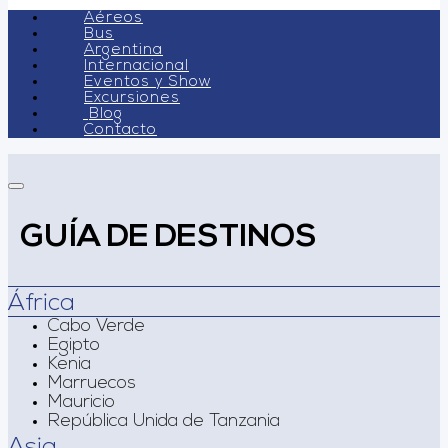
Aéreos
Bus
Argentina
Internacional
Eventos y Show
Excursiones
Blog
Contacto
GUÍA DE DESTINOS
África
Cabo Verde
Egipto
Kenia
Marruecos
Mauricio
República Unida de Tanzania
Asia