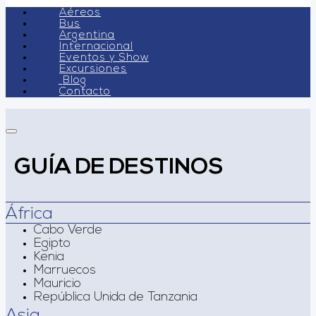
Aéreos
Bus
Argentina
Internacional
Eventos y Show
Excursiones
Blog
Contacto
GUÍA DE DESTINOS
África
Cabo Verde
Egipto
Kenia
Marruecos
Mauricio
República Unida de Tanzania
Asia