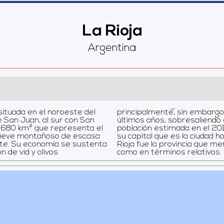
La Rioja
Argentina
 situada en el noroeste del
lemente el turismo en los
de San Juan, al sur con San
mo principal atractivo. Su
relieve montañoso de escasa
 de inmigración europea, La
tenta
tivos
ón de vid y olivos
como en términos relativos.