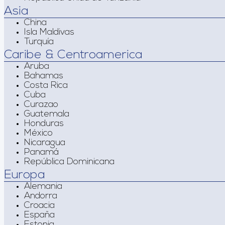
Asia
China
Isla Maldivas
Turquía
Caribe & Centroamerica
Aruba
Bahamas
Costa Rica
Cuba
Curazao
Guatemala
Honduras
México
Nicaragua
Panamá
República Dominicana
Europa
Alemania
Andorra
Croacia
España
Estonia