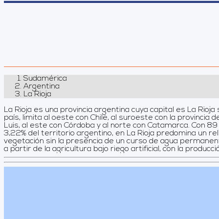
Sudamérica
Argentina
La Rioja
La Rioja es una provincia argentina cuya capital es La Rioja
principalmente, sin embargo también ha crecido considerab
país, limita al oeste con Chile, al suroeste con la provincia 
últimos años, sobresaliendo el Parque Nacional Talampaya, co
Luis, al este con Córdoba y al norte con Catamarca. Con 89 680 km² que representa el
población estimada en el 2010 es de 331. 847 habitantes, con mayor concentración en
3,22% del territorio argentino, en La Rioja predomina un 
su capital que es la ciudad homónima. Durante la gran ola
vegetación sin la presencia de un curso de agua permanente. Su economía se sus
Rioja fue la provincia que menos inmigrantes recibió, tanto en términos cuantita
a partir de la agricultura bajo riego artificial, con la producci