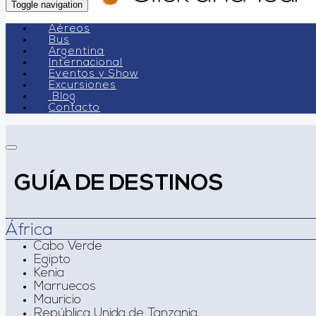
Toggle navigation
Aéreos
Bus
Argentina
Internacional
Eventos y Show
Excursiones
Blog
Contacto
GUÍA DE DESTINOS
África
Cabo Verde
Egipto
Kenia
Marruecos
Mauricio
República Unida de Tanzania